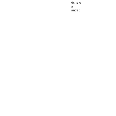
échalo
a
andar.