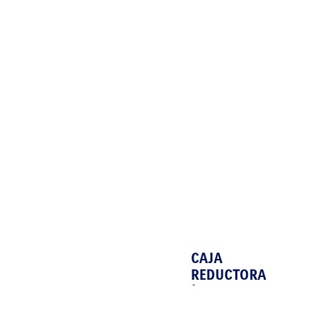
CAJA
REDUCTORA
Con
tres
modos