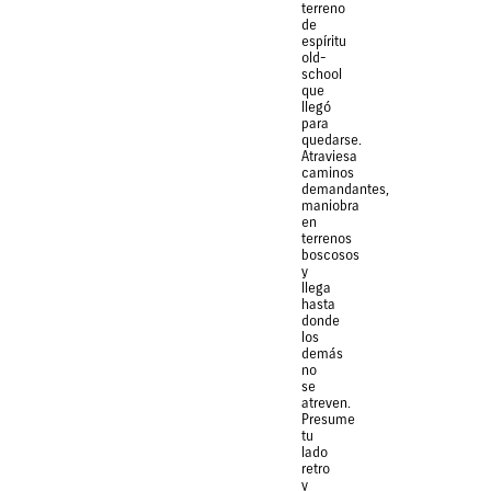
terreno
de
espíritu
old-
school
que
llegó
para
quedarse.
Atraviesa
caminos
demandantes,
maniobra
en
terrenos
boscosos
y
llega
hasta
donde
los
demás
no
se
atreven.
Presume
tu
lado
retro
y