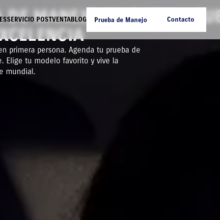
 DE MANEJO EN SUZUKI CU
ES
SERVICIO POSTVENTA
BLOG
Contacto
Prueba de Manejo
XCELENCIA
 en primera persona. Agenda tu prueba de
. Elige tu modelo favorito y vive la
e mundial.