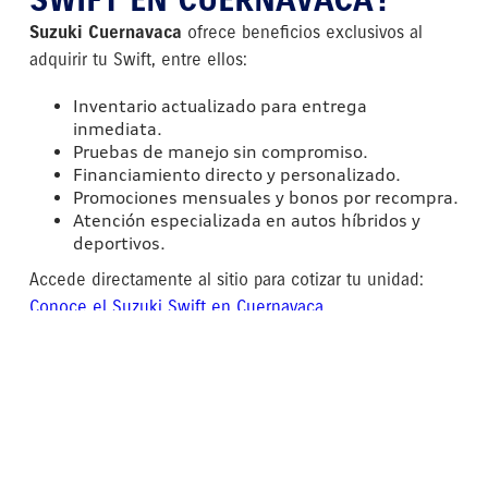
SWIFT EN CUERNAVACA?
Suzuki Cuernavaca
ofrece beneficios exclusivos al
adquirir tu Swift, entre ellos:
Inventario actualizado para entrega
inmediata.
Pruebas de manejo sin compromiso.
Financiamiento directo y personalizado.
Promociones mensuales y bonos por recompra.
Atención especializada en autos híbridos y
deportivos.
Accede directamente al sitio para cotizar tu unidad:
Conoce el Suzuki Swift en Cuernavaca
Explora el Suzuki Swift Sport
PREGUNTAS FRECUENTES
SOBRE EL SUZUKI SWIFT
¿Cuál Suzuki Swift tiene mejor rendimiento?
El
BoosterGreen
tiene el mejor consumo gracias a su