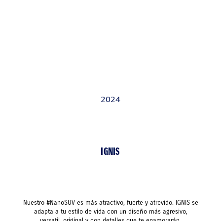
2024
IGNIS
Nuestro #NanoSUV es más atractivo, fuerte y atrevido. IGNIS se
adapta a tu estilo de vida con un diseño más agresivo,
versatil, original y con detalles que te enamorarán.