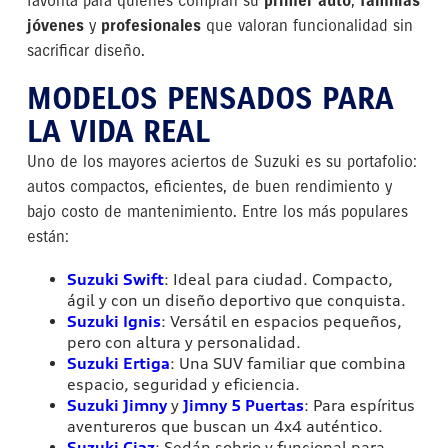
favorita para quienes compran su
primer auto
,
familias
jóvenes
y
profesionales
que valoran funcionalidad sin
sacrificar diseño.
MODELOS PENSADOS PARA
LA VIDA REAL
Uno de los mayores aciertos de Suzuki es su portafolio:
autos compactos, eficientes, de buen rendimiento y
bajo costo de mantenimiento. Entre los más populares
están:
Suzuki Swift
: Ideal para ciudad. Compacto,
ágil y con un diseño deportivo que conquista.
Suzuki Ignis
: Versátil en espacios pequeños,
pero con altura y personalidad.
Suzuki Ertiga
: Una SUV familiar que combina
espacio, seguridad y eficiencia.
Suzuki Jimny
y
Jimny 5 Puertas
: Para espíritus
aventureros que buscan un 4x4 auténtico.
Suzuki Ciaz
: Sedán sobrio y funcional para