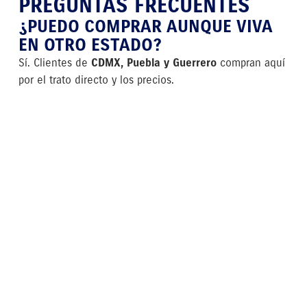
PREGUNTAS FRECUENTES
¿PUEDO COMPRAR AUNQUE VIVA
EN OTRO ESTADO?
Sí. Clientes de
CDMX, Puebla y Guerrero
compran aquí
por el trato directo y los precios.
¿OFRECEN PROMOCIONES?
Sí, puedes verlas actualizadas en:
Promociones Suzuki Cuernavaca
¿ACEPTAN AUTOS USADOS COMO
ENGANCHE?
Sí. Reciben tu auto y hacen
avaluación justa
.
¿TIENEN ENTREGA INMEDIATA?
Depende del modelo. Te informan el
tiempo real de
entrega
, sin falsas promesas.